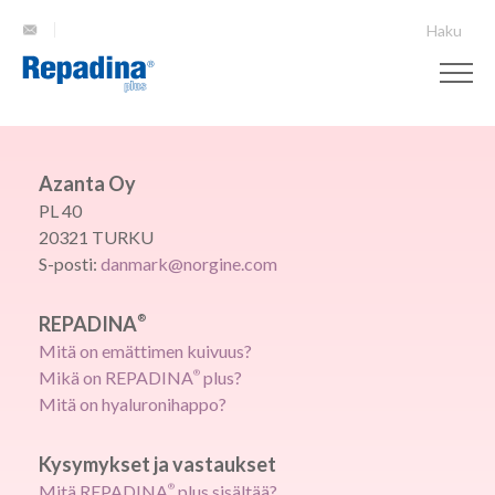
Haku
Azanta Oy
PL 40
20321 TURKU
S-posti:
danmark@norgine.com
REPADINA
®
Mitä on emättimen kuivuus?
Mikä on REPADINA
®
plus?
Mitä on hyaluronihappo?
Kysymykset ja vastaukset
Mitä REPADINA
®
plus sisältää?