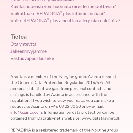
Kuinka nopeasti voin huomata oireiden helpottavan?
Vaikuttaako REPADINA
®
plus intiimielämääni?
Voiko REPADINA
®
plus aiheuttaa allergisia reaktioita?
Tietoa
Ota yhteyttä
Jälleenmyyjämme
Vastuuvapauslauseke
Azanta is a member of the Norgine group. Azanta respects
the General Data Protection Regulation 2016/679. All
personal data that we gain from personal contacts and
mailings is handled by Azanta in accordance with the
regulation. If you wish to view your data, you can make a
request to Azanta on +46 08 22 30 50 or by e-mail:
info@azanta.com.
Information on data protection can be
obtained from Datatilsynet’s website: www.datatilsynet.dk
REPADINA is a registered trademark of the Norgine group