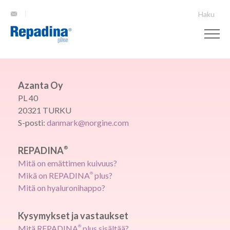
Haku
Azanta Oy
PL 40
20321 TURKU
S-posti:
danmark@norgine.com
REPADINA
®
Mitä on emättimen kuivuus?
Mikä on REPADINA
®
plus?
Mitä on hyaluronihappo?
Kysymykset ja vastaukset
Mitä REPADINA
®
plus sisältää?