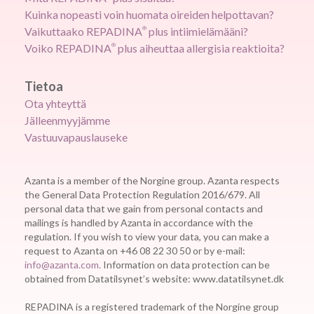
Kuinka nopeasti voin huomata oireiden helpottavan?
Vaikuttaako REPADINA
®
plus intiimielämääni?
Voiko REPADINA
®
plus aiheuttaa allergisia reaktioita?
Tietoa
Ota yhteyttä
Jälleenmyyjämme
Vastuuvapauslauseke
Azanta is a member of the Norgine group. Azanta respects
the General Data Protection Regulation 2016/679. All
personal data that we gain from personal contacts and
mailings is handled by Azanta in accordance with the
regulation. If you wish to view your data, you can make a
request to Azanta on +46 08 22 30 50 or by e-mail:
info@azanta.com.
Information on data protection can be
obtained from Datatilsynet’s website: www.datatilsynet.dk
REPADINA is a registered trademark of the Norgine group